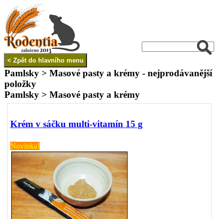
Pamlsky > Masové pasty a krémy - nejprodávanější
položky
Pamlsky > Masové pasty a krémy
Krém v sáčku multi-vitamín 15 g
Novinka!