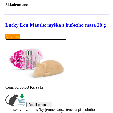
Skladem:
ano
Lucky Lou Mäusle: myška z kuřecího masa 28 g
Novinka!
Cena od
35,53 Kč
za
ks
Pamlsek ve tvaru myšky jemné konzistence a přírodního