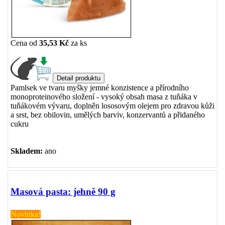
Cena od
35,53 Kč
za
ks
Pamlsek ve tvaru myšky jemné konzistence a přírodního
monoproteinového složení - vysoký obsah masa z tuňáka v
tuňákovém vývaru, doplněn lososovým olejem pro zdravou kůži
a srst, bez obilovin, umělých barviv, konzervantů a přidaného
cukru
Skladem:
ano
Masová pasta: jehně 90 g
Novinka!