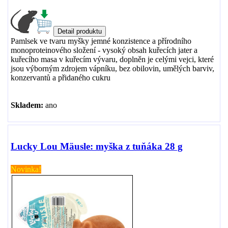
Pamlsek ve tvaru myšky jemné konzistence a přírodního
monoproteinového složení - vysoký obsah kuřecích jater a
kuřecího masa v kuřecím vývaru, doplněn je celými vejci, které
jsou výborným zdrojem vápníku, bez obilovin, umělých barviv,
konzervantů a přidaného cukru
Skladem:
ano
Lucky Lou Mäusle: myška z tuňáka 28 g
Novinka!