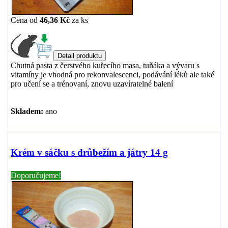
Cena od
46,36 Kč
za
ks
Chutná pasta z čerstvého kuřecího masa, tuňáka a vývaru s
vitamíny je vhodná pro rekonvalescenci, podávání léků ale také
pro učení se a trénovaní, znovu uzavíratelné balení
Skladem:
ano
Krém v sáčku s drůbežím a játry 14 g
Doporučujeme!