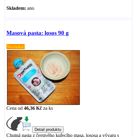
Skladem:
ano
Masová pasta: losos 90 g
Novinka!
Cena od
46,36 Kč
za
ks
Chutná pasta z čerstvého kuřecího masa, lososa a vývaru s