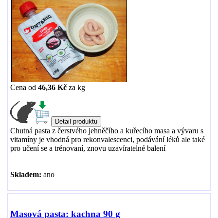
Cena od
46,36 Kč
za
kg
Chutná pasta z čerstvého jehněčího a kuřecího masa a vývaru s
vitamíny je vhodná pro rekonvalescenci, podávání léků ale také
pro učení se a trénovaní, znovu uzavíratelné balení
Skladem:
ano
Masová pasta: kachna 90 g