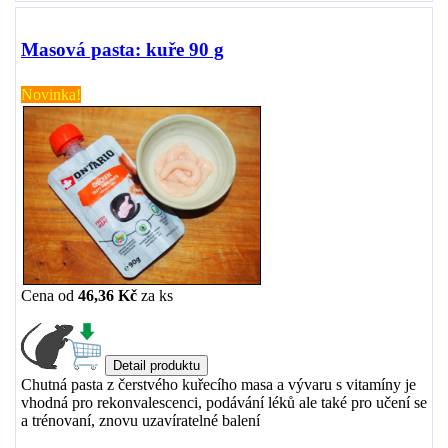
Masová pasta: kuře 90 g
Novinka!
Cena od
46,36 Kč
za
ks
Chutná pasta z čerstvého kuřecího masa a vývaru s vitamíny je
vhodná pro rekonvalescenci, podávání léků ale také pro učení se
a trénovaní, znovu uzavíratelné balení