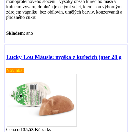
monoproteinového složení - vysoký obsah kuřecího masa v
kuřecím vývaru, doplněn je celými vejci, které jsou výborným
zdrojem vápníku, bez obilovin, umělých barviv, konzervantů a
přidaného cukru
Skladem:
ano
Lucky Lou Mäusle: myška z kuřecích jater 28 g
Novinka!
Cena od
35,53 Kč
za
ks