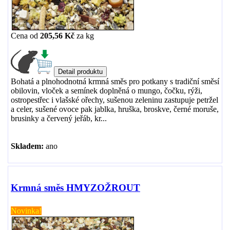
Cena od
205,56 Kč
za
kg
Bohatá a plnohodnotná krmná směs pro potkany s tradiční směsí
obilovin, vloček a semínek doplněná o mungo, čočku, rýži,
ostropestřec i vlašské ořechy, sušenou zeleninu zastupuje petržel
a celer, sušené ovoce pak jablka, hruška, broskve, černé moruše,
brusinky a červený jeřáb, kr...
Skladem:
ano
Krmná směs HMYZOŽROUT
Novinka!