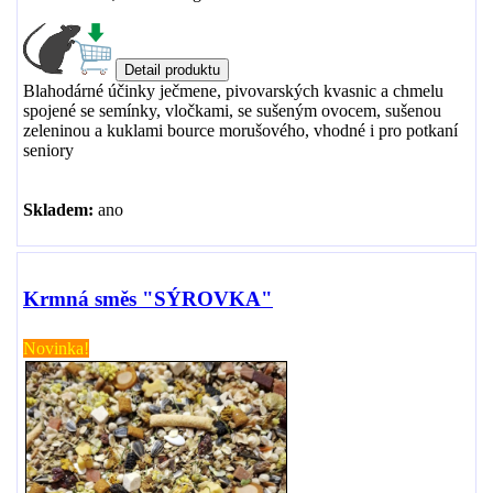
Blahodárné účinky ječmene, pivovarských kvasnic a chmelu
spojené se semínky, vločkami, se sušeným ovocem, sušenou
zeleninou a kuklami bource morušového, vhodné i pro potkaní
seniory
Skladem:
ano
Krmná směs "SÝROVKA"
Novinka!