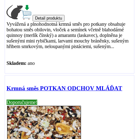
Vyvážená a plnohodnotná krmná směs pro potkany obsahuje
bohatou směs obilovin, vloček a semínek včetně blahodárné
quinnoy (merlík čínský) a amarantu (laskavec), doplněna je
sušenými mini rybičkami, larvami mouchy bráněnky, sušeným
hřibem smrkovým, neloupanými pistáciemi, sušeným...
Skladem:
ano
Krmná směs POTKAN ODCHOV MLÁĎAT
Doporučujeme!