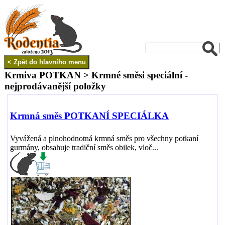
Krmiva POTKAN > Krmné směsi speciální -
nejprodávanější položky
Krmná směs POTKANÍ SPECIÁLKA
Vyvážená a plnohodnotná krmná směs pro všechny potkaní
gurmány, obsahuje tradiční směs obilek, vloč...