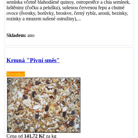
semínka včetně blahodárné quinoy, ostropestřce a chia semínek,
luštěniny (čočku a pelušku), sušenou červenou řepu a chutné
ovoce (švestky, borůvky, broskve, černý rybíz, aronii, bezinky,
rozinky a mrazem sušené ostružiny),...
Skladem:
ano
Krmná "Pivní směs"
Novinka!
Cena od
141,72 Kč
za
kg