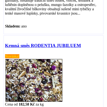
gurmány, obsahuje tradiční směs obilek, vloček, semínek a
luštěnin doplněnou o pelušku, mungo fazolky a ostropestřec,
kvalitní živočišné bílkoviny obsahují sušené mini rybičky a
tenké masové lupínky, pivovarské kvasnice jsou...
Skladem:
ano
Krmná směs RODENTIA JUBILUEM
Novinka!
Cena od
182,58 Kč
za
kg