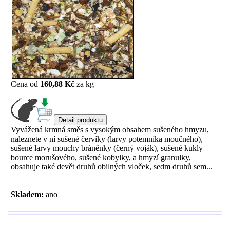
Cena od
160,88 Kč
za
kg
Vyvážená krmná směs s vysokým obsahem sušeného hmyzu,
naleznete v ní sušené červíky (larvy potemníka moučného),
sušené larvy mouchy bráněnky (černý voják), sušené kukly
bource morušového, sušené kobylky, a hmyzí granulky,
obsahuje také devět druhů obilných vloček, sedm druhů sem...
Skladem:
ano