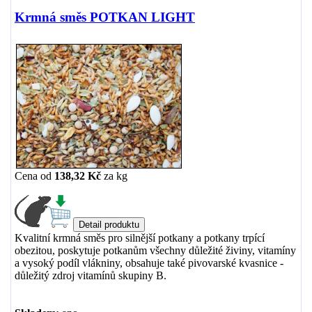
Krmná směs POTKAN LIGHT
Cena od
138,32 Kč
za
kg
Kvalitní krmná směs pro silnější potkany a potkany trpící
obezitou, poskytuje potkanům všechny důležité živiny, vitamíny
a vysoký podíl vlákniny, obsahuje také pivovarské kvasnice -
důležitý zdroj vitamínů skupiny B.