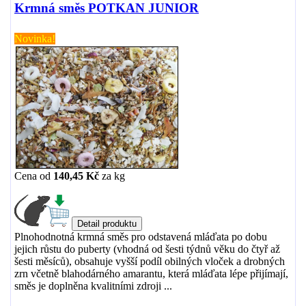
Krmná směs POTKAN JUNIOR
Novinka!
Cena od
140,45 Kč
za
kg
Plnohodnotná krmná směs pro odstavená mláďata po dobu
jejich růstu do puberty (vhodná od šesti týdnů věku do čtyř až
šesti měsíců), obsahuje vyšší podíl obilných vloček a drobných
zrn včetně blahodárného amarantu, která mláďata lépe přijímají,
směs je doplněna kvalitními zdroji ...