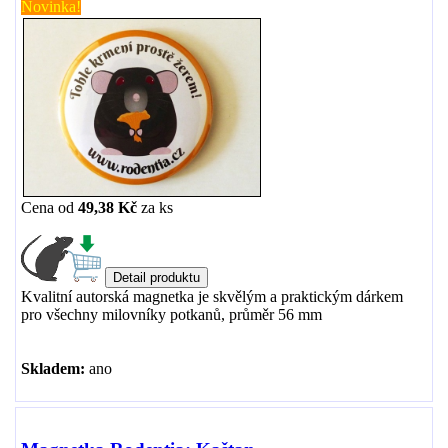
Novinka!
Cena od
49,38 Kč
za
ks
Kvalitní autorská magnetka je skvělým a praktickým dárkem
pro všechny milovníky potkanů, průměr 56 mm
Skladem:
ano