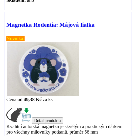
Skladem:
ano
Magnetka Rodentia: Májová fialka
Novinka!
Cena od
49,38 Kč
za
ks
Kvalitní autorská magnetka je skvělým a praktickým dárkem
pro všechny milovníky potkanů, průměr 56 mm