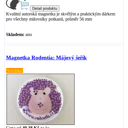
Kvalitní autorská magnetka je skvělým a praktickým dárkem
pro všechny milovníky potkanů, průměr 56 mm
Skladem:
ano
Magnetka Rodentia: Májový šeřík
Novinka!
Cena od
49,38 Kč
za
ks