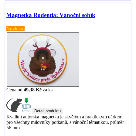
Magnetka Rodentia: Vánoční sobík
Novinka!
Cena od
49,38 Kč
za
ks
Kvalitní autorská magnetka je skvělým a praktickým dárkem
pro všechny milovníky potkanů, s vánoční tématikou, průměr
56 mm