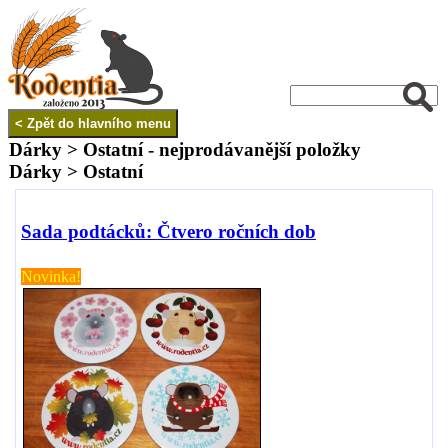
Dárky > Ostatní - nejprodávanější položky
Dárky > Ostatní
Sada podtácků: Čtvero ročních dob
Novinka!