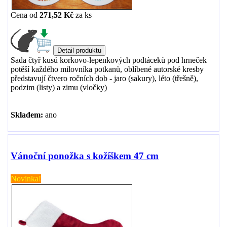
Cena od
271,52 Kč
za
ks
Sada čtyř kusů korkovo-lepenkových podtáceků pod hrneček
potěší každého milovníka potkanů, oblíbené autorské kresby
představují čtvero ročních dob - jaro (sakury), léto (třešně),
podzim (listy) a zimu (vločky)
Skladem:
ano
Vánoční ponožka s kožíškem 47 cm
Novinka!