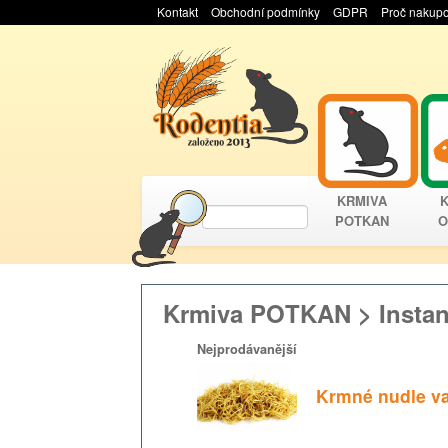
Kontakt
Obchodní podmínky
GDPR
Proč nakupo
KRMIVA
POTKAN
O
Krmiva POTKAN > Instantn
Nejprodávanější
Krmné nudle v