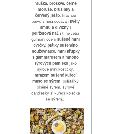
hruška, broskve, černé
moruše, brusinky a
červený jeřáb
, krásnou
barvu směsi dodávají
květy
smilu a divizny i
petrželová nať
, i ti největší
gurmáni ocení
sušené mini
cvrčky, plátky sušeného
houževnatce, mini křupky
s gammarusem a mnoho
sýrových pamlsků
jako
sýrové mini kostičky,
mrazem sušené kuřecí
maso se sýrem
, polštářky
plněné sýrem, sýrové
candiesky si kuřecí kolečka
se sýrem...