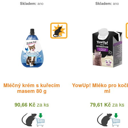
ano
ano
Skladem:
Skladem:
Losos
- m
pam
47,
Mléčný krém s kuřecím
YowUp! Mléko pro koč
masem 80 g
ml
za
ks
za
ks
90,66 Kč
79,61 Kč