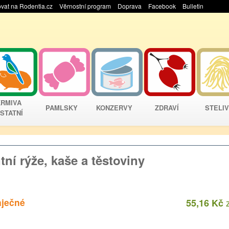
vat na Rodentia.cz
Věrnostní program
Doprava
Facebook
Bulletin
KRMIVA
PAMLSKY
KONZERVY
ZDRAVÍ
STELI
STATNÍ
í rýže, kaše a těstoviny
aječné
55,16 Kč