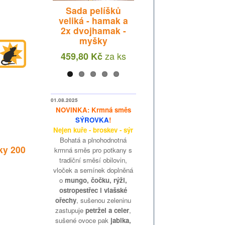
Sada pelíšků -
ové obláčky
Sada pelíšků
hamak a
alé tenké
veliká - hamak a
dvojhamak -
lsky 40 g
2x dvojhamak -
myšky
myšky
za
ks
13 Kč
za
ks
za
ks
348,66 Kč
459,80 Kč
01.08.2025
NOVINKA: Krmná směs
SÝROVKA
!
Nejen kuře - broskev - sýr
Bohatá a plnohodnotná
ky 200
krmná směs pro potkany s
tradiční směsí obilovin,
vloček a semínek doplněná
o
mungo, čočku, rýži,
ostropestřec i vlašské
ořechy
, sušenou zeleninu
zastupuje
petržel a celer
,
sušené ovoce pak
jablka,