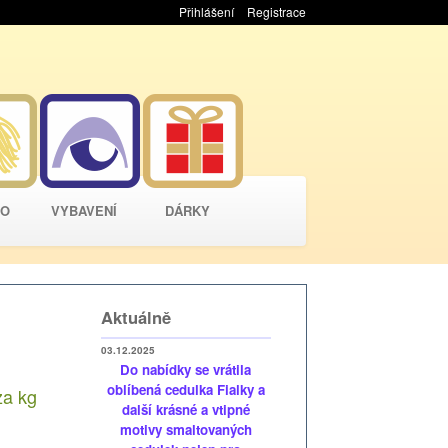
Přihlášení
Registrace
VO
VYBAVENÍ
DÁRKY
Aktuálně
03.12.2025
Do nabídky se vrátila
oblíbená cedulka Fialky a
za
kg
další krásné a vtipné
motivy smaltovaných