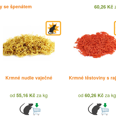
y se špenátem
60,26 Kč
Krmné nudle vaječné
Krmné těstoviny s ra
od
za
kg
od
za
kg
55,16 Kč
60,26 Kč