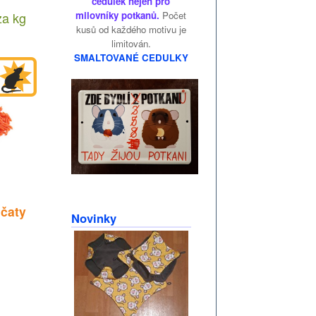
cedulek nejen pro
za
kg
milovníky potkanů.
Počet
kusů od každého motivu je
limitován.
SMALTOVANÉ CEDULKY
jčaty
Novinky