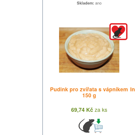
ano
Skladem:
Pudink pro zvířata s vápníkem
I
150 g
za
ks
69,74 Kč