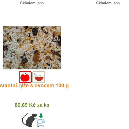
ano
ano
Skladem:
Skladem:
nstantní rýže s ovocem 130 g
za
ks
86,69 Kč