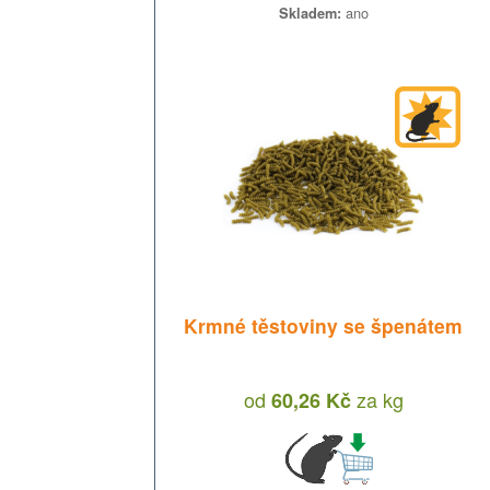
ano
Skladem:
Krmné těstoviny se špenátem
od
za
kg
60,26 Kč