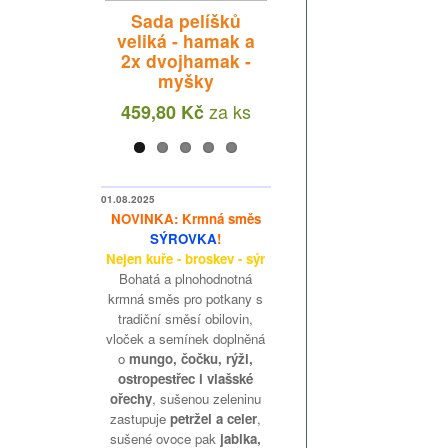
Sada pelíšků
Sada pelíšků -
ové obláčky
veliká - hamak a
hamak a
alé tenké
2x dvojhamak -
dvojhamak -
lsky 40 g
myšky
myšky
za
ks
13 Kč
za
ks
za
ks
459,80 Kč
348,66 Kč
01.08.2025
NOVINKA: Krmná směs
SÝROVKA
!
Nejen kuře - broskev - sýr
Bohatá a plnohodnotná
krmná směs pro potkany s
tradiční směsí obilovin,
vloček a semínek doplněná
o
mungo, čočku, rýži,
ostropestřec i vlašské
ořechy
, sušenou zeleninu
zastupuje
petržel a celer
,
sušené ovoce pak
jablka,