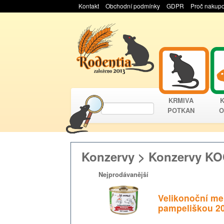
Kontakt
Obchodní podmínky
GDPR
Proč nakupo
KRMIVA
POTKAN
O
Konzervy > Konzervy K
Nejprodávanější
Velikonoční me
pampeliškou 2