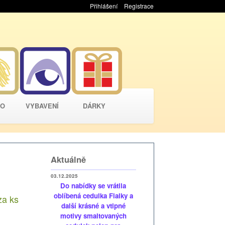
Přihlášení
Registrace
VO
VYBAVENÍ
DÁRKY
Aktuálně
03.12.2025
Do nabídky se vrátila
oblíbená cedulka Fialky a
za
ks
další krásné a vtipné
motivy smaltovaných