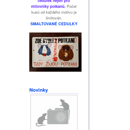
cedulek nejen pro
milovníky potkanů.
Počet
kusů od každého motivu je
limitován.
SMALTOVANÉ CEDULKY
Novinky