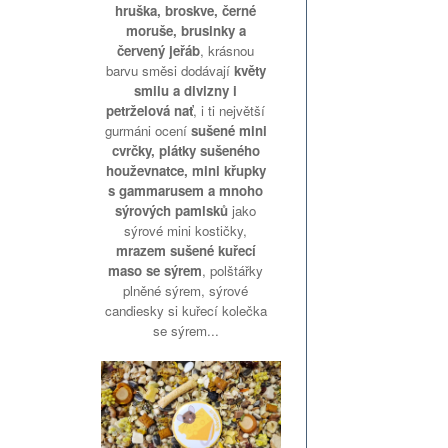
hruška, broskve, černé
moruše, brusinky a
červený jeřáb
, krásnou
barvu směsi dodávají
květy
smilu a divizny i
petrželová nať
, i ti největší
gurmáni ocení
sušené mini
cvrčky, plátky sušeného
houževnatce, mini křupky
s gammarusem a mnoho
sýrových pamlsků
jako
sýrové mini kostičky,
mrazem sušené kuřecí
maso se sýrem
, polštářky
plněné sýrem, sýrové
candiesky si kuřecí kolečka
se sýrem...