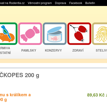
vat na Rodentia.cz
Věrnostní program
Doprava
Facebook
Bulletin
KRMIVA
PAMLSKY
KONZERVY
ZDRAVÍ
STELI
STATNÍ
OČKOPES 200 g
nu s králíkem a
89,63 Kč
00 g