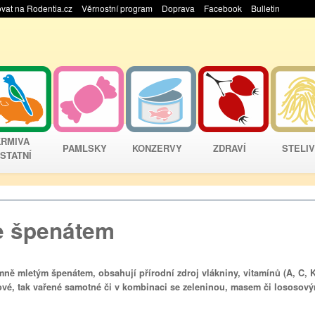
vat na Rodentia.cz
Věrnostní program
Doprava
Facebook
Bulletin
KRMIVA
PAMLSKY
KONZERVY
ZDRAVÍ
STELI
STATNÍ
e špenátem
ně mletým špenátem, obsahují přírodní zdroj vlákniny, vitamínů (A, C, K
rové, tak vařené samotné či v kombinaci se zeleninou, masem či lososov