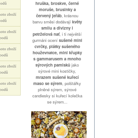
hruška, broskve, černé
bodů
moruše, brusinky a
oto zboží
červený jeřáb
, krásnou
bodů
barvu směsi dodávají
květy
smilu a divizny i
oto zboží
petrželová nať
, i ti největší
bodů
gurmáni ocení
sušené mini
cvrčky, plátky sušeného
oto zboží
houževnatce, mini křupky
bodů
s gammarusem a mnoho
sýrových pamlsků
jako
oto zboží
sýrové mini kostičky,
bodů
mrazem sušené kuřecí
maso se sýrem
, polštářky
oto zboží
plněné sýrem, sýrové
bodů
candiesky si kuřecí kolečka
se sýrem...