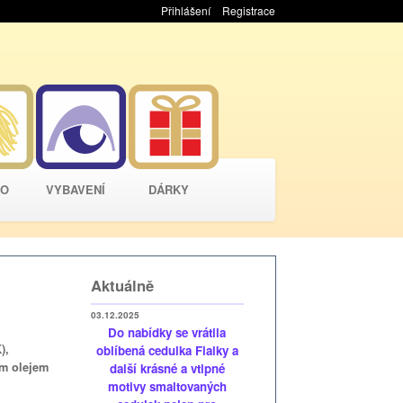
Přihlášení
Registrace
VO
VYBAVENÍ
DÁRKY
Aktuálně
03.12.2025
Do nabídky se vrátila
),
oblíbená cedulka Fialky a
ým olejem
další krásné a vtipné
motivy smaltovaných