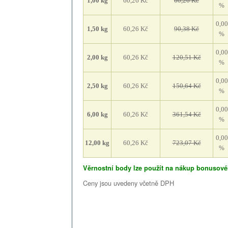
1,00
kg
60,26 Kč
60,26 Kč
%
0,00
1,50
kg
60,26 Kč
90,38 Kč
%
0,00
2,00
kg
60,26 Kč
120,51 Kč
%
0,00
2,50
kg
60,26 Kč
150,64 Kč
%
0,00
6,00
kg
60,26 Kč
361,54 Kč
%
0,00
12,00
kg
60,26 Kč
723,07 Kč
%
Věrnostní body lze použít na nákup bonusové
Ceny jsou uvedeny včetně DPH