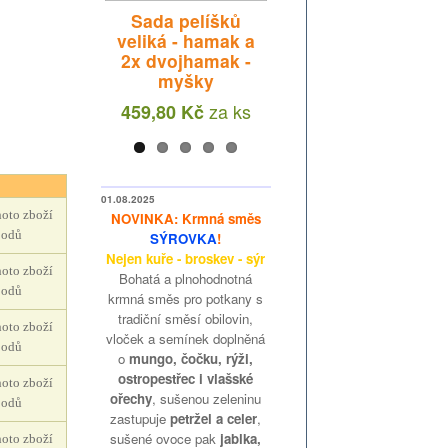
Sada pelíšků
Sada pelíšků -
ové obláčky
veliká - hamak a
hamak a
alé tenké
2x dvojhamak -
dvojhamak -
lsky 40 g
myšky
myšky
za
ks
13 Kč
za
ks
za
ks
459,80 Kč
348,66 Kč
01.08.2025
oto zboží
NOVINKA: Krmná směs
bodů
SÝROVKA
!
Nejen kuře - broskev - sýr
oto zboží
Bohatá a plnohodnotná
bodů
krmná směs pro potkany s
tradiční směsí obilovin,
oto zboží
vloček a semínek doplněná
bodů
o
mungo, čočku, rýži,
ostropestřec i vlašské
oto zboží
ořechy
, sušenou zeleninu
bodů
zastupuje
petržel a celer
,
sušené ovoce pak
jablka,
oto zboží