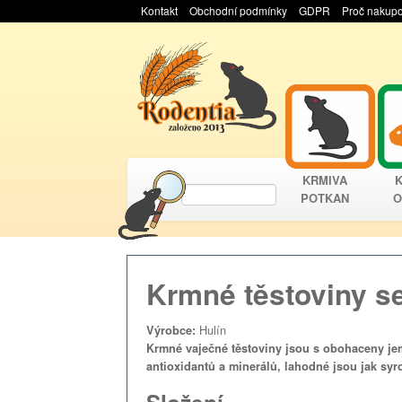
Kontakt
Obchodní podmínky
GDPR
Proč nakupo
KRMIVA
POTKAN
O
Krmné těstoviny s
Hulín
Výrobce:
Krmné vaječné těstoviny jsou s obohaceny jem
antioxidantů a minerálů, lahodné jsou jak sy