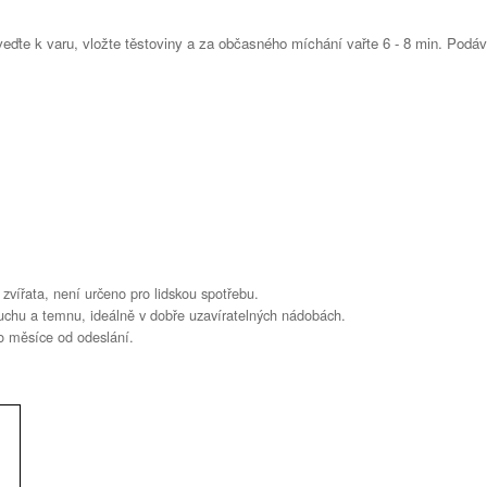
iveďte k varu, vložte těstoviny a za občasného míchání vařte 6 - 8 min. Podáv
zvířata, není určeno pro lidskou spotřebu.
suchu a temnu, ideálně v dobře uzavíratelných nádobách.
o měsíce od odeslání.