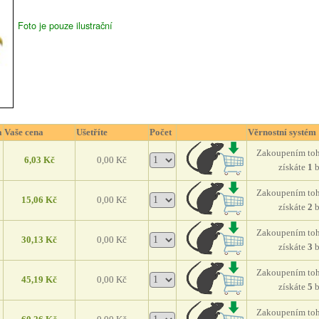
Losos
Foto je pouze ilustrační
- m
pam
47,
a
Vaše cena
Ušetříte
Počet
Věrnostní systém
Zakoupením toh
6,03 Kč
0,00 Kč
získáte
1
Zakoupením toh
15,06 Kč
0,00 Kč
získáte
2
Zakoupením toh
30,13 Kč
0,00 Kč
získáte
3
Zakoupením toh
45,19 Kč
0,00 Kč
získáte
5
Zakoupením toh