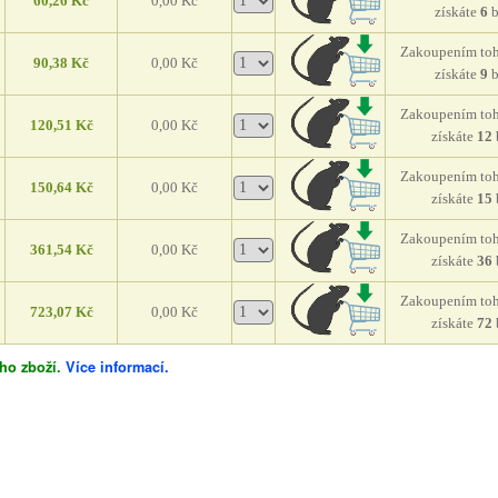
60,26 Kč
0,00 Kč
získáte
6
Zakoupením toh
90,38 Kč
0,00 Kč
získáte
9
Zakoupením toh
120,51 Kč
0,00 Kč
získáte
12
Zakoupením toh
150,64 Kč
0,00 Kč
získáte
15
Zakoupením toh
361,54 Kč
0,00 Kč
získáte
36
Zakoupením toh
723,07 Kč
0,00 Kč
získáte
72
ho zboží.
Více informací.