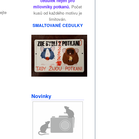
cedulek nejen pro
milovníky potkanů.
Počet
ejte
kusů od každého motivu je
limitován.
SMALTOVANÉ CEDULKY
Novinky