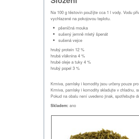
Složení
Na 100 g těstovin použijte cca 1 l vody. Vodu př
vychlazené na pokojovou teplotu.
pšeničná mouka
sušený jemně mletý špenát
sušená vejce
hrubý protein 12 %
hrubá vláknina 4 %
hrubé oleje a tuky 4 %
hrubý popel 3 %
Krmiva, pamlsky i komodity jsou určeny pouze pro 
Krmiva, pamlsky i komodity skladujte v chladnu, 
Pokud na obalu není uvedeno jinak, spotřebujte d
ano
Skladem: