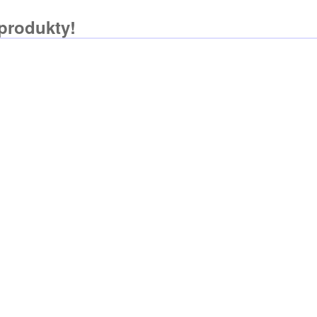
 produkty!
Závěs
kokos
596,5