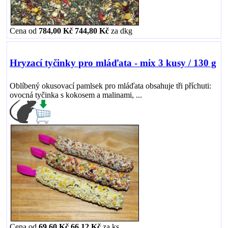
Cena od
784,00 Kč
744,80 Kč
za
dkg
Hryzací tyčinky pro mláďata - mix 3 kusy / 130 g
Oblíbený okusovací pamlsek pro mláďata obsahuje tři příchuti:
ovocná tyčinka s kokosem a malinami, ...
Cena od
69,60 Kč
66,12 Kč
za
ks