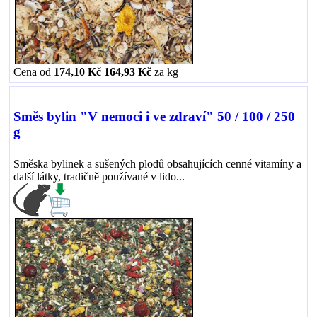
Cena od
174,10 Kč
164,93 Kč
za
kg
Směs bylin "V nemoci i ve zdraví" 50 / 100 / 250
g
Směska bylinek a sušených plodů obsahujících cenné vitamíny a
další látky, tradičně používané v lido...