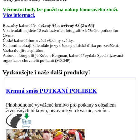
Věrnostní body lze použít na nákup bonusového zboží.
Více informací.
Rozměry kalendáře:
složený A4, otevřený A3 (2 x A4)
V kalendáři najdete 12 exkluzivních fotografií z běžného potkaního
života.
České kalendárium uvádí všechny svátky.
Na horním okraji kalendáře je vyražena praktická dírka pro zavěšení.
Vazba dvojitou spirálou.
Autorem fotografií je Robert Bergman, kalendář vydala Specializovaná
organizace chovatelů potkanů (SOCHP).
Vyzkoušejte i naše další produkty!
Krmná směs POTKANÍ POLIBEK
Plnohodnotné vyvážené krmivo pro potkany s obsahem
živočišných bílkovin, pivovarských kvasnic, semín...