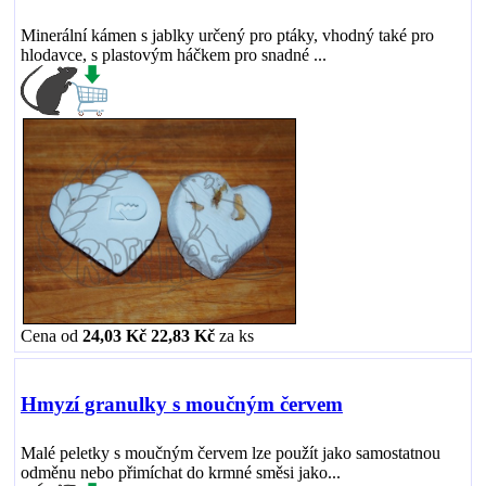
Minerální kámen s jablky určený pro ptáky, vhodný také pro
hlodavce, s plastovým háčkem pro snadné ...
Cena od
24,03 Kč
22,83 Kč
za
ks
Hmyzí granulky s moučným červem
Malé peletky s moučným červem lze použít jako samostatnou
odměnu nebo přimíchat do krmné směsi jako...