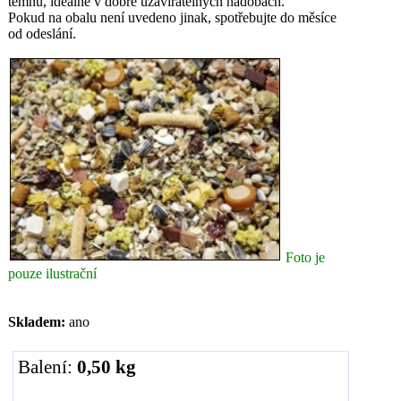
temnu, ideálně v dobře uzavíratelných nádobách.
Pokud na obalu není uvedeno jinak, spotřebujte do měsíce
od odeslání.
Foto je
pouze ilustrační
Skladem:
ano
Balení:
0,50 kg