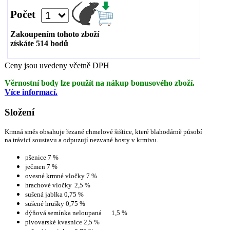
Počet
Zakoupením tohoto zboží
získáte
514
bodů
Ceny jsou uvedeny včetně DPH
Věrnostní body lze použít na nákup bonusového zboží.
Více informací.
Složení
Krmná směs obsahuje řezané chmelové šištice, které blahodárně působí
na trávicí soustavu a odpuzují nezvané hosty v krmivu.
pšenice 7 %
ječmen 7 %
ovesné krmné vločky 7 %
hrachové vločky
2,5 %
sušená jablka 0,75 %
sušené hrušky 0,75 %
dýňová semínka neloupaná
1,5 %
pivovarské kvasnice 2,5 %