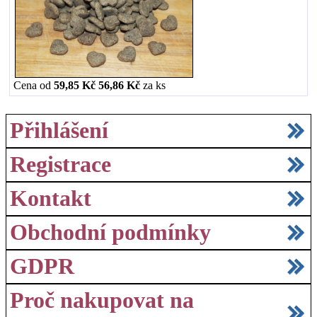
Cena od
59,85 Kč
56,86 Kč
za
ks
Přihlášení
Registrace
Kontakt
Obchodní podmínky
GDPR
Proč nakupovat na