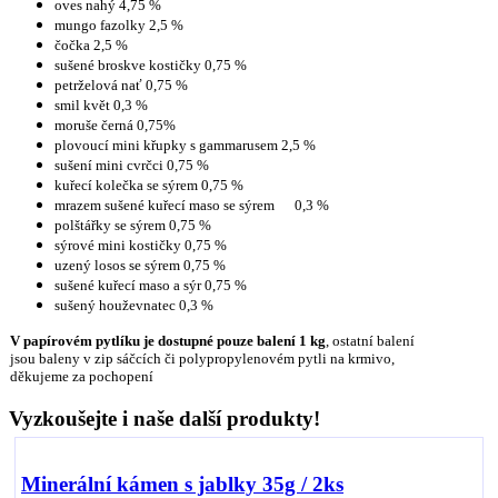
oves nahý 4,75 %
mungo fazolky 2,5 %
čočka 2,5 %
sušené broskve kostičky 0,75 %
petrželová nať 0,75 %
smil květ 0,3 %
moruše černá 0,75%
plovoucí mini křupky s gammarusem 2,5 %
sušení mini cvrčci 0,75 %
kuřecí kolečka se sýrem 0,75 %
mrazem sušené kuřecí maso se sýrem
0,3 %
polštářky se sýrem 0,75 %
sýrové mini kostičky 0,75 %
uzený losos se sýrem 0,75 %
sušené kuřecí maso a sýr 0,75 %
sušený houževnatec 0,3 %
V papírovém pytlíku je dostupné pouze balení 1 kg
, ostatní balení
jsou baleny v zip sáčcích či polypropylenovém pytli na krmivo,
děkujeme za pochopení
Vyzkoušejte i naše další produkty!
Minerální kámen s jablky 35g / 2ks