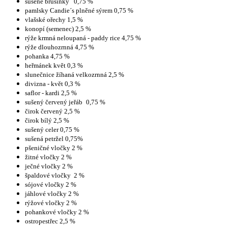
sušené brusinky
0,75 %
pamlsky Candie´s plněné sýrem 0,75 %
vlašské ořechy 1,5 %
konopí (semenec) 2,5 %
rýže krmná neloupaná - paddy rice 4,75 %
rýže dlouhozrnná 4,75 %
pohanka 4,75 %
heřmánek květ 0,3 %
slunečnice žíhaná velkozrnná 2,5 %
divizna - květ 0,3 %
saflor - kardi 2,5 %
sušený červený jeřáb
0,75 %
čirok červený 2,5 %
čirok bílý 2,5 %
sušený celer 0,75 %
sušená petržel 0,75%
pšeničné vločky 2 %
žitné vločky 2 %
ječné vločky 2 %
špaldové vločky
2 %
sójové vločky 2 %
jáhlové vločky 2 %
rýžové vločky 2 %
pohankové vločky 2 %
ostropestřec 2,5 %