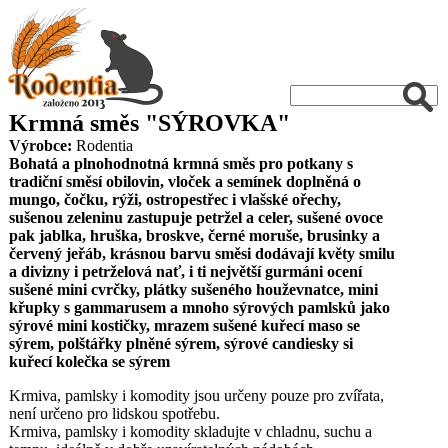
Krmná směs "SÝROVKA"
Výrobce:
Rodentia
Bohatá a plnohodnotná krmná směs pro potkany s
tradiční směsí obilovin, vloček a semínek doplněná o
mungo, čočku, rýži, ostropestřec i vlašské ořechy,
sušenou zeleninu zastupuje petržel a celer, sušené ovoce
pak jablka, hruška, broskve, černé moruše, brusinky a
červený jeřáb, krásnou barvu směsi dodávají květy smilu
a divizny i petrželová nať, i ti největší gurmáni ocení
sušené mini cvrčky, plátky sušeného houževnatce, mini
křupky s gammarusem a mnoho sýrových pamlsků jako
sýrové mini kostičky, mrazem sušené kuřecí maso se
sýrem, polštářky plněné sýrem, sýrové candiesky si
kuřecí kolečka se sýrem
Krmiva, pamlsky i komodity jsou určeny pouze pro zvířata,
není určeno pro lidskou spotřebu.
Krmiva, pamlsky i komodity skladujte v chladnu, suchu a