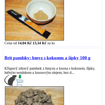
Cena od
14,04 Kč
13,34 Kč
za
ks
Brit pamlsky: hmyz s kokosem a šípky 100 g
Křupavý zdravý pamlsek z hmyzu a lososa s kokosem, šípky,
lněným semínkem a lososovým olejem, bez d...