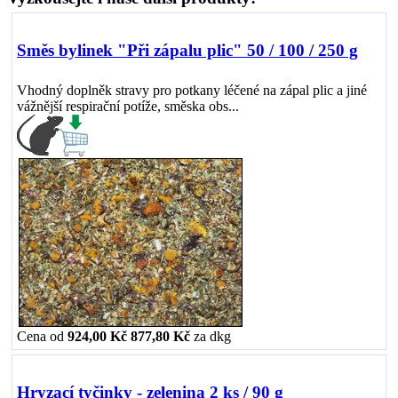
Směs bylinek "Při zápalu plic" 50 / 100 / 250 g
Vhodný doplněk stravy pro potkany léčené na zápal plic a jiné
vážnější respirační potíže, směska obs...
Cena od
924,00 Kč
877,80 Kč
za
dkg
Hryzací tyčinky - zelenina 2 ks / 90 g