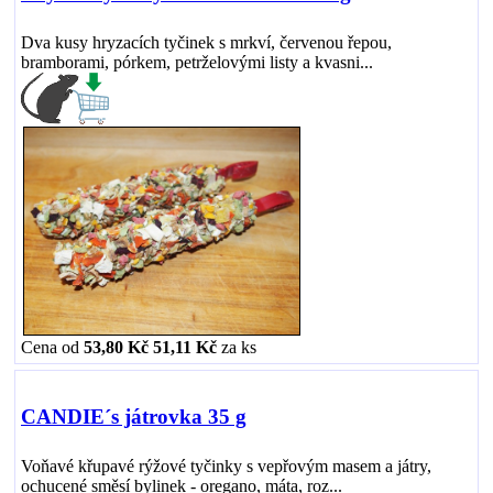
Dva kusy hryzacích tyčinek s mrkví, červenou řepou,
bramborami, pórkem, petrželovými listy a kvasni...
Cena od
53,80 Kč
51,11 Kč
za
ks
CANDIE´s játrovka 35 g
Voňavé křupavé rýžové tyčinky s vepřovým masem a játry,
ochucené směsí bylinek - oregano, máta, roz...