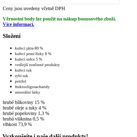
Ceny jsou uvedeny včetně DPH
Věrnostní body lze použít na nákup bonusového zboží.
Více informací.
Složení
kuřecí játra 80 %
kuřecí prsní řízky 8 %
kuřecí srdce 5 %
vedlejší rostlinné produkty
kuřecí tuk
rybí tuk
petržel
fruktooligosacharidy
minerální látky
hrubé bílkoviny 15 %
hrubé oleje a tuky 4 %
hrubé popeloviny 1,3 %
hrubá vláknina 0,5 %
vlhkost 73,9 %
Vyzkoušejte i naše další produkty!