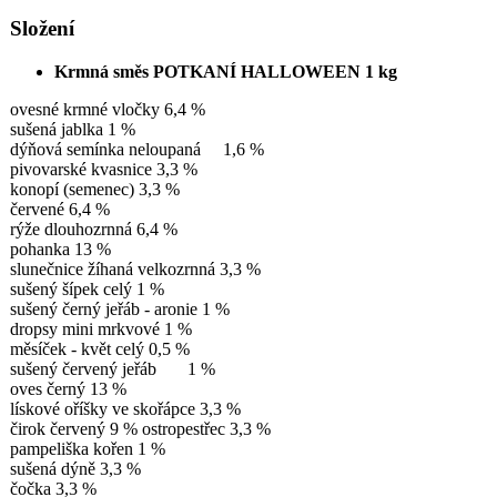
Složení
Krmná směs POTKANÍ HALLOWEEN 1 kg
ovesné krmné vločky 6,4 %
sušená jablka 1 %
dýňová semínka neloupaná
1,6 %
pivovarské kvasnice 3,3 %
konopí (semenec) 3,3 %
červené 6,4 %
rýže dlouhozrnná 6,4 %
pohanka 13 %
slunečnice žíhaná velkozrnná 3,3 %
sušený šípek celý 1 %
sušený černý jeřáb - aronie 1 %
dropsy mini mrkvové 1 %
měsíček - květ celý 0,5 %
sušený červený jeřáb
1 %
oves černý 13 %
lískové oříšky ve skořápce 3,3 %
čirok červený 9 % ostropestřec 3,3 %
pampeliška kořen 1 %
sušená dýně 3,3 %
čočka 3,3 %