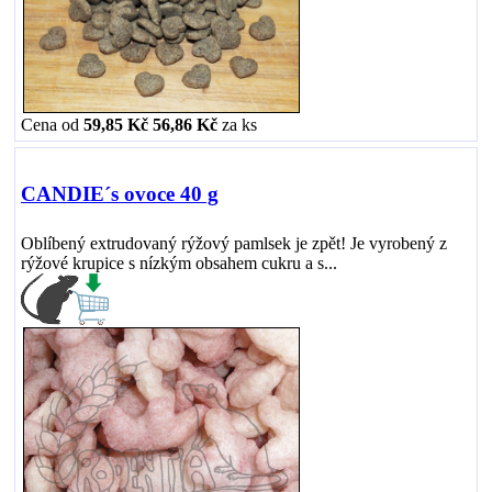
Cena od
59,85 Kč
56,86 Kč
za
ks
CANDIE´s ovoce 40 g
Oblíbený extrudovaný rýžový pamlsek je zpět! Je vyrobený z
rýžové krupice s nízkým obsahem cukru a s...