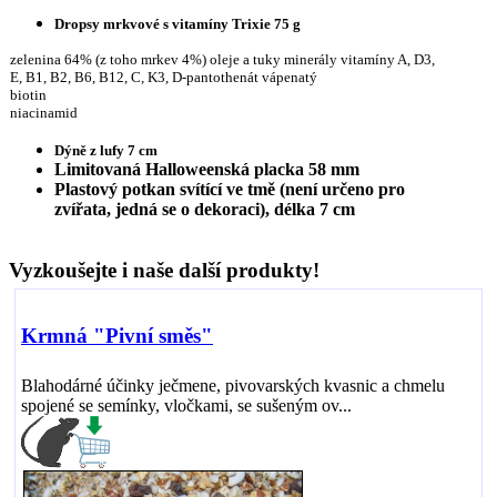
Dropsy mrkvové s vitamíny Trixie 75 g
zelenina 64% (z toho mrkev 4%) oleje a tuky minerály vitamíny A, D3,
E, B1, B2, B6, B12, C, K3, D-pantothenát vápenatý
biotin
niacinamid
Dýně z lufy 7 cm
Limitovaná Halloweenská placka 58 mm
Plastový potkan svítící ve tmě (není určeno pro
zvířata, jedná se o dekoraci), délka 7 cm
Vyzkoušejte i naše další produkty!
Krmná "Pivní směs"
Blahodárné účinky ječmene, pivovarských kvasnic a chmelu
spojené se semínky, vločkami, se sušeným ov...