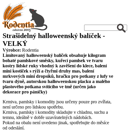
Strašidelný halloweenský balíček -
VELKÝ
Výrobce:
Rodentia
Limitovaný halloweenský balíček obsahuje kilogram
bohaté pamlskové směsky, kuřecí pamlsek ve tvaru
kostry lidské ruky vhodný k zavěšení do klece, balení
mini kostiček s rýží a čtyřmi druhy mas, balení
mrkvových mini dropsíků, hračku pro potkany z lufy ve
tvaru dýně, autorskou halloweenskou placku a malého
plastového potkana svítícího ve tmě (určen jako
dekorace pro páníčky)
Krmiva, pamlsky i komodity jsou určeny pouze pro zvířata,
není určeno pro lidskou spotřebu.
Krmiva, pamlsky i komodity skladujte v chladnu, suchu a
temnu, ideálně v dobře uzavíratelných nádobách.
Pokud na obalu není uvedeno jinak, spotřebujte do měsíce
od odeslání.