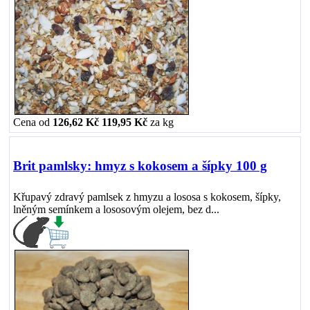
Cena od
126,62 Kč
119,95 Kč
za
kg
Brit pamlsky: hmyz s kokosem a šípky 100 g
Křupavý zdravý pamlsek z hmyzu a lososa s kokosem, šípky,
lněným semínkem a lososovým olejem, bez d...