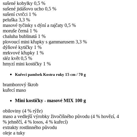
sušené kobylky 0,5 %
sušené jidášovo ucho 0,5 %
sušení cvrčci 1 %
peluška 3,3 %
masové tyčinky s dýní a rajčaty 0,5 %
moruše černá 1 %
chaluha bublinatá 1 %
plovoucí mini křupky s gammarusem 3,3 %
dýňové kytičky 1 %
mrkvové křupky 1 %
sléz květ 0,5 %
hmyzí mini kostičky 1 %
Kuřecí pamlsek Kostra ruky 15 cm / 70 g
bramborový škrob
kuřecí maso
Mini kostičky - masové MIX 100 g
obiloviny (4 % rýže)
maso a vedlejší výrobky živočišného původu (4 % hovězí, 4
% jehněčí, 4 % losos, 4 % kuřecí)
extrakty rostlinného původu
oleje a tuky