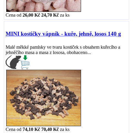
Cena od
26,00 Kč
24,70 Kč
za
ks
MINI kostičky vápník - kuře, jehně, losos 140 g
Malé měkké pamlsky ve tvaru kostiček s obsahem kuřecího a
jehněčího masa a masa z lososa, obohaceno...
Cena od
74,10 Kč
70,40 Kč
za
ks