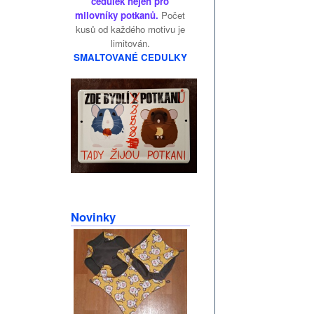
cedulek nejen pro
milovníky potkanů.
Počet
kusů od každého motivu je
limitován.
SMALTOVANÉ CEDULKY
Novinky