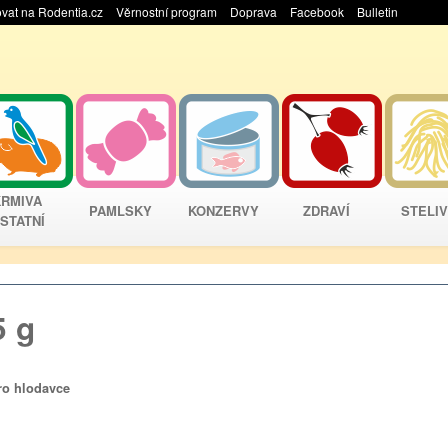
vat na Rodentia.cz
Věrnostní program
Doprava
Facebook
Bulletin
KRMIVA
PAMLSKY
KONZERVY
ZDRAVÍ
STELI
STATNÍ
5 g
ro hlodavce