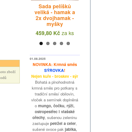
Sada pelíšků -
ové obláčky
Sada pelíšků
hamak a
alé tenké
veliká - hamak a
dvojhamak -
lsky 40 g
2x dvojhamak -
myšky
myšky
za
ks
13 Kč
za
ks
za
ks
348,66 Kč
459,80 Kč
01.08.2025
NOVINKA: Krmná směs
SÝROVKA
!
oto zboží
Nejen kuře - broskev - sýr
bodů
Bohatá a plnohodnotná
krmná směs pro potkany s
tradiční směsí obilovin,
vloček a semínek doplněná
o
mungo, čočku, rýži,
ostropestřec i vlašské
ořechy
, sušenou zeleninu
zastupuje
petržel a celer
,
sušené ovoce pak
jablka,