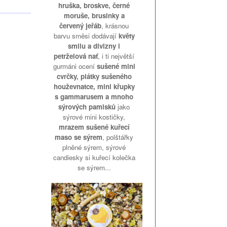
hruška, broskve, černé
moruše, brusinky a
červený jeřáb
, krásnou
barvu směsi dodávají
květy
smilu a divizny i
petrželová nať
, i ti největší
gurmáni ocení
sušené mini
cvrčky, plátky sušeného
houževnatce, mini křupky
s gammarusem a mnoho
sýrových pamlsků
jako
sýrové mini kostičky,
mrazem sušené kuřecí
maso se sýrem
, polštářky
plněné sýrem, sýrové
candiesky si kuřecí kolečka
se sýrem...