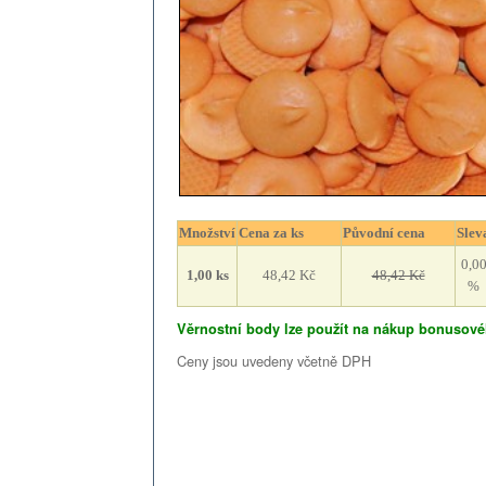
Množství
Cena za ks
Původní cena
Slev
0,0
1,00
ks
48,42 Kč
48,42 Kč
%
Věrnostní body lze použít na nákup bonusové
Ceny jsou uvedeny včetně DPH