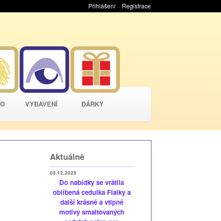
Přihlášení
Registrace
VO
VYBAVENÍ
DÁRKY
Aktuálně
03.12.2025
Do nabídky se vrátila
oblíbená cedulka Fialky a
další krásné a vtipné
motivy smaltovaných