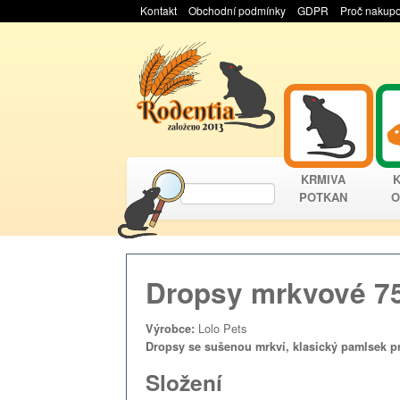
Kontakt
Obchodní podmínky
GDPR
Proč nakupo
KRMIVA
POTKAN
O
Dropsy mrkvové 7
Lolo Pets
Výrobce:
Dropsy se sušenou mrkví, klasický pamlsek p
Složení