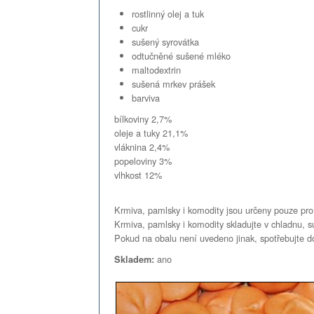
rostlinný olej a tuk
cukr
sušený syrovátka
odtučněné sušené mléko
maltodextrin
sušená mrkev prášek
barviva
bílkoviny 2,7%
oleje a tuky 21,1%
vláknina 2,4%
popeloviny 3%
vlhkost 12%
Krmiva, pamlsky i komodity jsou určeny pouze pro 
Krmiva, pamlsky i komodity skladujte v chladnu, 
Pokud na obalu není uvedeno jinak, spotřebujte d
ano
Skladem: