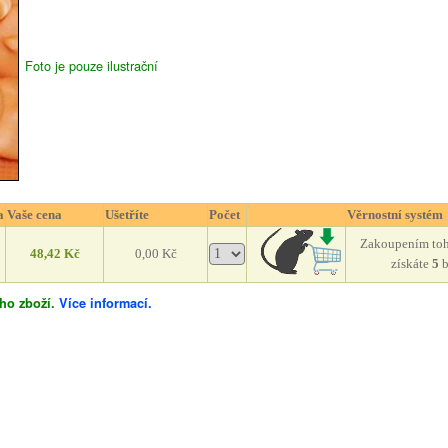
Losos
- m
pam
Foto je pouze ilustrační
47,
a
Vaše cena
Ušetříte
Počet
Věrnostní systém
0
Zakoupením toh
48,42 Kč
0,00 Kč
získáte
5
ho zboží.
Více informací.